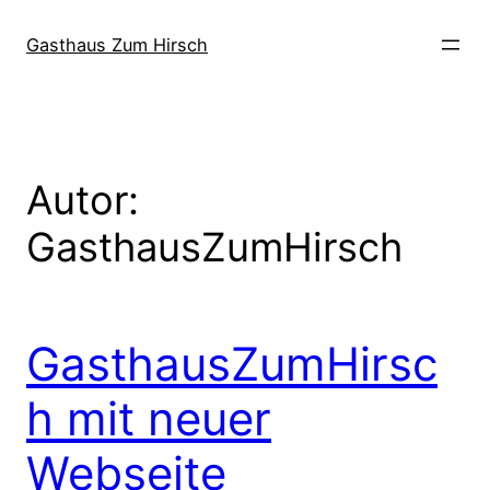
Direkt
zum
Gasthaus Zum Hirsch
Inhalt
wechseln
Autor:
GasthausZumHirsch
GasthausZumHirsc
h mit neuer
Webseite